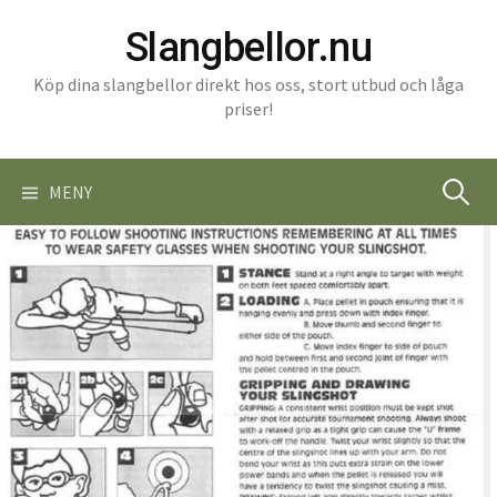
Gå
Slangbellor.nu
till
innehåll
Köp dina slangbellor direkt hos oss, stort utbud och låga
priser!
Sök
MENY
efter: