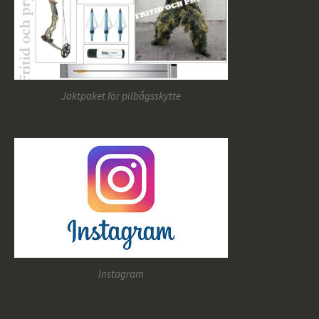
Jaktpaket för pilbågsskytte
Instagram