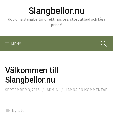
Gå
Slangbellor.nu
till
innehåll
Köp dina slangbellor direkt hos oss, stort utbud och låga
priser!
Sök
MENY
efter:
Välkommen till
Slangbellor.nu
SEPTEMBER 3, 2018
/
ADMIN
/
LÄMNA EN KOMMENTAR
Nyheter