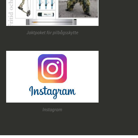
Jaktpaket för pilbågsskytte
Instagram