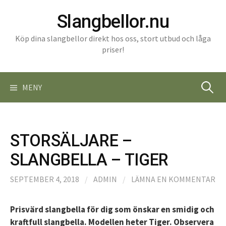
Gå
Slangbellor.nu
till
innehåll
Köp dina slangbellor direkt hos oss, stort utbud och låga
priser!
Sök
MENY
efter:
STORSÄLJARE –
SLANGBELLA – TIGER
SEPTEMBER 4, 2018
/
ADMIN
/
LÄMNA EN KOMMENTAR
Prisvärd slangbella för dig som önskar en smidig och
kraftfull slangbella. Modellen heter Tiger. Observera