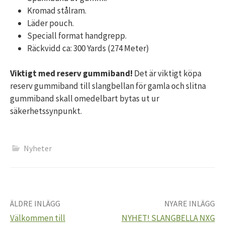
Kromad stålram.
Läder pouch.
Speciall format handgrepp.
Räckvidd ca: 300 Yards (274 Meter)
Viktigt med reserv gummiband!
Det är viktigt köpa
reserv gummiband till slangbellan för gamla och slitna
gummiband skall omedelbart bytas ut ur
säkerhetssynpunkt.
Nyheter
ÄLDRE INLÄGG
NYARE INLÄGG
Inläggsnavigering
Välkommen till
NYHET! SLANGBELLA NXG